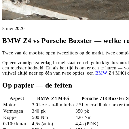
8 mei 2026
BMW Z4 vs Porsche Boxster — welke ro
Twee van de mooiste open tweezitters op de markt, twee comple
Op een zonnige zaterdag in mei staat een rij gelukkige bestuurd
een roadster bedoeld. En als het tijd is om er een te huren —
vrijwel altijd neer op één van twee opties: een
BMW
Z4 M40i o
Op papier — de feiten
Aspect
BMW Z4 M40i
Porsche 718 Boxster S
Motor
3.0L zes-in-lijn turbo
2.5L vier-cilinder boxer tu
Vermogen
340 pk
350 pk
Koppel
500 Nm
420 Nm
0-100 km/u
4,5s (auto)
4,4s (PDK)